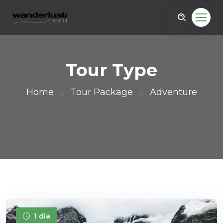
Tour Type
Home
Tour Package
Adventure
ru.com
1 dia