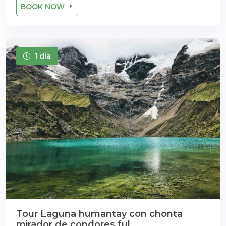
BOOK NOW
1 dia
Tour Laguna humantay con chonta
mirador de condores ful