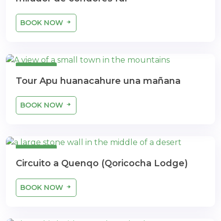
BOOK NOW
1 dia
Tour Apu huanacahure una mañana
BOOK NOW
1 dia
Circuito a Quenqo (Qoricocha Lodge)
BOOK NOW